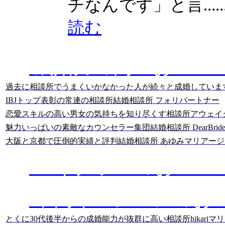
チなんです」と言.....
読む
成婚力の高いおスス
過去に相談所でうまくいかなかった人が続々と成婚していま
IBJトップ表彰の常連の相談所
結婚相談所 フォリパートナー
恋愛スキルの高い男女の気持ちを知り尽くす相談所
アウェイ
魅力いっぱいの素敵なカウンセラー集団
結婚相談所 DearBride
大阪と京都で圧倒的実績と評判
結婚相談所 あゆみマリアージ
ハイクラスのおスス
中高年・シニアのお
とくに30代後半からの成婚能力が抜群に高い相談所
hikari