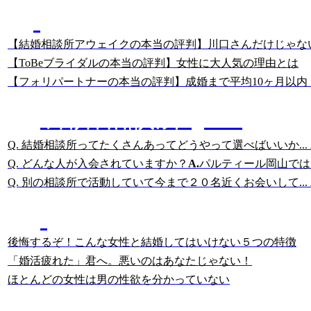
あっちゃんの
結婚相談所のクチコミ分析
【結婚相談所アウェイクの本当の評判】川口さんだけじゃな
【ToBeブライダルの本当の評判】女性に大人気の理由とは
【フォリパートナーの本当の評判】成婚まで平均10ヶ月以内
結婚相談所Q&A
Q. 結婚相談所ってたくさんあってどうやって選べばいいか...
Q. どんな人が入会されていますか？
A.
パルティール岡山では、
Q. 別の相談所で活動していて今まで２０名近くお会いして...
結婚相談所に詳しい
岡田の記事
後悔するぞ！こんな女性と結婚してはいけない５つの特徴
「婚活疲れた」君へ。悪いのはあなたじゃない！
ほとんどの女性は男の性欲を分かっていない
美人女性・幸子さんの