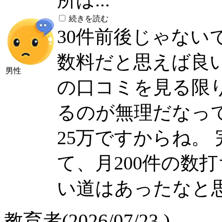
所は...
続きを読む
30件前後じゃない
数料だと思えば良
男性
の口コミを見る限
るのが無理だなっ
25万ですからね。
て、月200件の数
い道はあったなと
教育者(2026/07/23 )