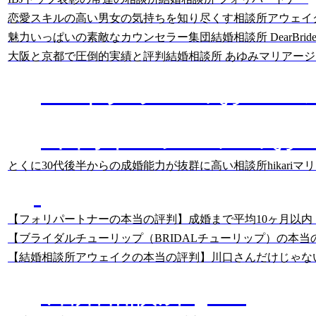
恋愛スキルの高い男女の気持ちを知り尽くす相談所
アウェイ
魅力いっぱいの素敵なカウンセラー集団
結婚相談所 DearBride
大阪と京都で圧倒的実績と評判
結婚相談所 あゆみマリアージ
ハイクラスのおスス
中高年・シニアのお
とくに30代後半からの成婚能力が抜群に高い相談所
hikari
あっちゃんの
結婚相談所のクチコミ分析
【フォリパートナーの本当の評判】成婚まで平均10ヶ月以内
【ブライダルチューリップ（BRIDALチューリップ）の本当
【結婚相談所アウェイクの本当の評判】川口さんだけじゃな
結婚相談所Q&A