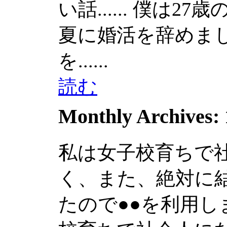
い話......
僕は27歳
夏に婚活を辞めました.
を......
読む
Monthly Archives:
私は女子校育ちで
く、また、絶対に
たので●●を利用しまし