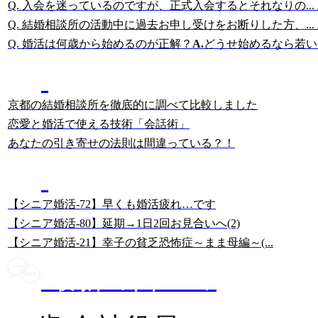
Q. 入会を迷っているのですが、正式入会するとそれなりの...
Q. 結婚相談所の活動中に過去お申し受けをお断りした方、...
Q. 婚活は何歳から始めるのが正解？
A.
どうせ始めるなら若いう
結婚相談所に詳しい
岡田の記事
京都の結婚相談所を徹底的に調べて比較しました
恋愛と婚活で使える技術「会話術」
あなたの引き寄せの法則は間違っている？！
美人女性・幸子さんの
67歳・シニア婚活ブログ
【シニア婚活-72】早くも婚活疲れ…です
【シニア婚活-80】延期→1日2回お見合いへ(2)
【シニア婚活-21】幸子の貧乏恐怖症～まま母編～(...
最新の口コミ