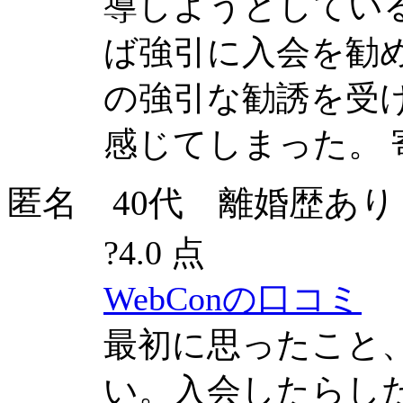
導しようとしてい
ば強引に入会を勧
の強引な勧誘を受
感じてしまった。
匿名 40代 離婚歴あり 長男(
?
4.0 点
WebConの口コミ
最初に思ったこと
い。入会したらし