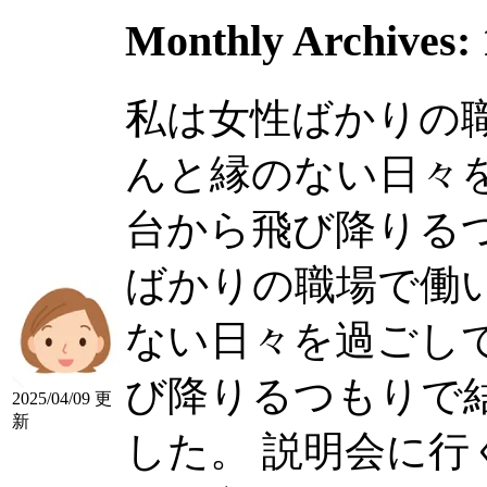
Monthly Archives:
私は女性ばかりの
んと縁のない日々
台から飛び降りるつも
ばかりの職場で働
ない日々を過ごし
び降りるつもりで
2025/04/09 更
新
した。 説明会に