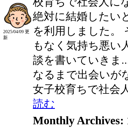
校育ちで社会人に
絶対に結婚したい
を利用しました。
2025/04/09 更
新
もなく気持ち悪い
談を書いていきま....
なるまで出会いがなく
女子校育ちで社会人に..
読む
Monthly Archives: