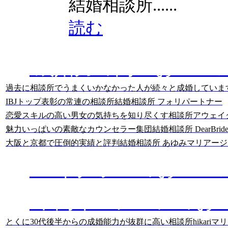
結婚相談所......
読む
成婚力の高いおスス
過去に相談所でうまくいかなかった人が続々と成婚していま
IBJトップ表彰の常連の相談所
結婚相談所 フォリパートナー
恋愛スキルの高い男女の気持ちを知り尽くす相談所
アウェイ
魅力いっぱいの素敵なカウンセラー集団
結婚相談所 DearBride
大阪と京都で圧倒的実績と評判
結婚相談所 あゆみマリアージ
ハイクラスのおスス
中高年・シニアのお
とくに30代後半からの成婚能力が抜群に高い相談所
hikari