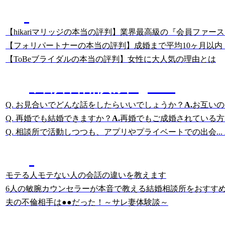
あっちゃんの
結婚相談所のクチコミ分析
【hikariマリッジの本当の評判】業界最高級の『会員ファー
【フォリパートナーの本当の評判】成婚まで平均10ヶ月以内
【ToBeブライダルの本当の評判】女性に大人気の理由とは
結婚相談所Q&A
Q. お見合いでどんな話をしたらいいでしょうか？
A.
お互いの
Q. 再婚でも結婚できますか？
A.
再婚でもご成婚されている方は
Q. 相談所で活動しつつも、アプリやプライベートでの出会...
結婚相談所に詳しい
岡田の記事
モテる人モテない人の会話の違いを教えます
6人の敏腕カウンセラーが本音で教える結婚相談所をおすす
夫の不倫相手は●●だった！～サレ妻体験談～
美人女性・幸子さんの