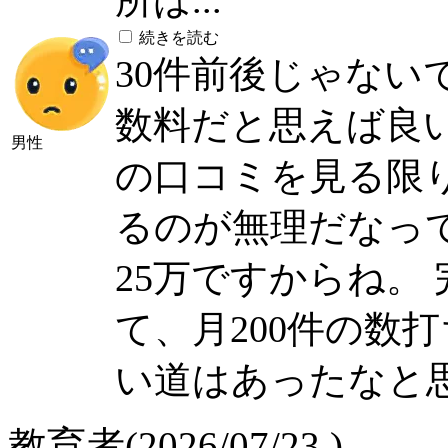
所は...
続きを読む
30件前後じゃない
数料だと思えば良
男性
の口コミを見る限
るのが無理だなっ
25万ですからね。
て、月200件の数
い道はあったなと
教育者(2026/07/23 )