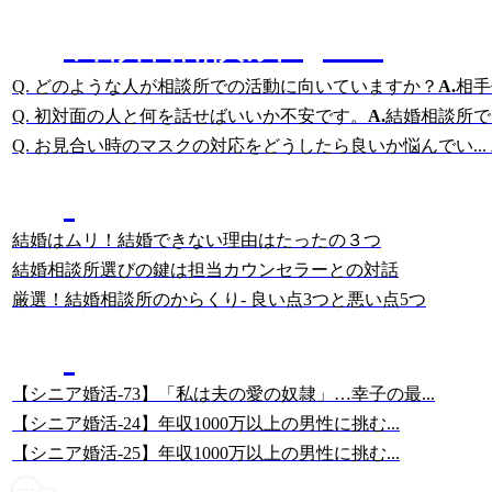
結婚相談所Q&A
Q. どのような人が相談所での活動に向いていますか？
A.
相手
Q. 初対面の人と何を話せばいいか不安です。
A.
結婚相談所で
Q. お見合い時のマスクの対応をどうしたら良いか悩んでい...
結婚相談所に詳しい
岡田の記事
結婚はムリ！結婚できない理由はたったの３つ
結婚相談所選びの鍵は担当カウンセラーとの対話
厳選！結婚相談所のからくり- 良い点3つと悪い点5つ
美人女性・幸子さんの
67歳・シニア婚活ブログ
【シニア婚活-73】「私は夫の愛の奴隷」…幸子の最...
【シニア婚活-24】年収1000万以上の男性に挑む...
【シニア婚活-25】年収1000万以上の男性に挑む...