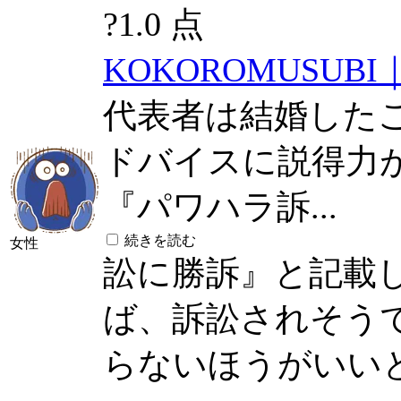
?
1.0 点
KOKOROMUSUB
代表者は結婚した
ドバイスに説得力
『パワハラ訴...
続きを読む
女性
訟に勝訴』と記載
ば、訴訟されそう
らないほうがいい