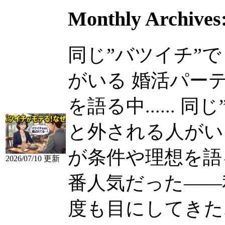
Monthly Archives
同じ”バツイチ”
がいる 婚活パー
を語る中......
同じ
と外される人がい
が条件や理想を語
2026/07/10 更新
番人気だった——
度も目にしてきた...