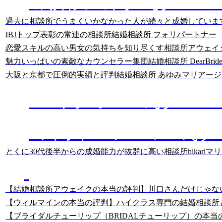
成婚力の高いおスス
過去に相談所でうまくいかなかった人が続々と成婚していま
IBJトップ表彰の常連の相談所
結婚相談所 フォリパートナー
恋愛スキルの高い男女の気持ちを知り尽くす相談所
アウェイ
魅力いっぱいの素敵なカウンセラー集団
結婚相談所 DearBride
大阪と京都で圧倒的実績と評判
結婚相談所 あゆみマリアージ
ハイクラスのおスス
中高年・シニアのお
とくに30代後半からの成婚能力が抜群に高い相談所
hikari
あっちゃんの
結婚相談所のクチコミ分析
【結婚相談所アウェイクの本当の評判】川口さんだけじゃな
【ウィルマインの本当の評判】ハイクラス専門の結婚相談所
【ブライダルチューリップ（BRIDALチューリップ）の本当