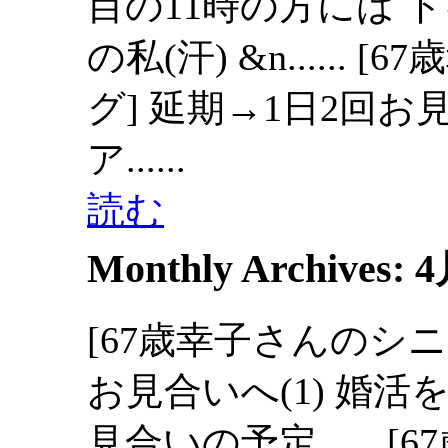
目の11時の方には 
の私(汗) &n......
[6
グ] 延期→1日2回お見合.
ア......
読む
Monthly Archives:
4
[67歳幸子さんのシニ
お見合いへ(1) 婚活
見合いの予定......
[