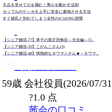
欠点を見せて心を掴む！男心を動かす法則
カップルのケンカを上手に安全に着地させる方法
すぐ彼氏と別れてしまう女性の4つのNG習慣
美人女性・幸子さんの
67歳・シニア婚活ブログ
【シニア婚活-77】幸子の貧乏恐怖症～元夫編～(3...
【シニア婚活-35】こがんこさん(3)
【シニア婚活-48】情熱的なタワマンさん★～タワマ...
最新の口コミ
59歳 会社役員(2026/07/31
?
1.0 点
茜会の口コミ