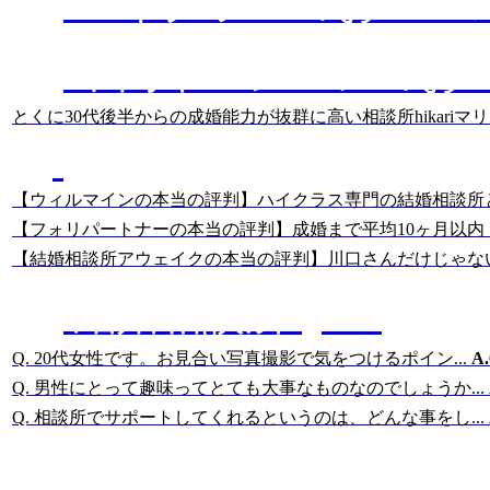
ハイクラスのおスス
中高年・シニアのお
とくに30代後半からの成婚能力が抜群に高い相談所
hikari
あっちゃんの
結婚相談所のクチコミ分析
【ウィルマインの本当の評判】ハイクラス専門の結婚相談所
【フォリパートナーの本当の評判】成婚まで平均10ヶ月以内
【結婚相談所アウェイクの本当の評判】川口さんだけじゃな
結婚相談所Q&A
Q. 20代女性です。お見合い写真撮影で気をつけるポイン...
A.
Q. 男性にとって趣味ってとても大事なものなのでしょうか...
Q. 相談所でサポートしてくれるというのは、どんな事をし...
結婚相談所に詳しい
岡田の記事