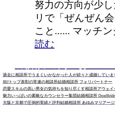
努力の方向が少しだけ
リで「ぜんぜん会
こと......
マッチング
読む
成婚力の高いおスス
過去に相談所でうまくいかなかった人が続々と成婚していま
IBJトップ表彰の常連の相談所
結婚相談所 フォリパートナー
恋愛スキルの高い男女の気持ちを知り尽くす相談所
アウェイ
魅力いっぱいの素敵なカウンセラー集団
結婚相談所 DearBride
大阪と京都で圧倒的実績と評判
結婚相談所 あゆみマリアージ