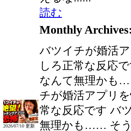
読む
Monthly Archives
バツイチが婚活ア
しろ正常な反応で
なんて無理かも…… 
チが婚活アプリを
常な反応です バ
無理かも…… そ
2026/07/10 更新