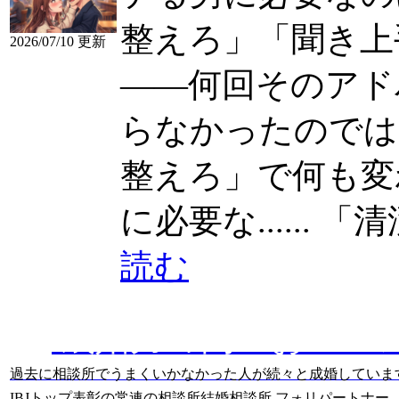
整えろ」「聞き上
2026/07/10 更新
——何回そのアド
らなかったのではない
整えろ」で何も変
に必要な......
「清潔
読む
成婚力の高いおスス
過去に相談所でうまくいかなかった人が続々と成婚していま
IBJトップ表彰の常連の相談所
結婚相談所 フォリパートナー