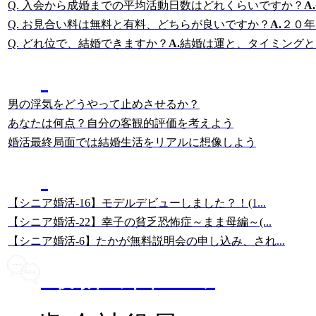
Q. 入会から成婚までの平均活動日数はどれくらいですか？
A.
Q. お見合い料は無料と有料、どちらが良いですか？
A.
２０年
Q. どれ位で、結婚できますか？
A.
結婚は運と、タイミングと、
結婚相談所に詳しい
岡田の記事
男の浮気をどうやって止めさせるか？
あなたは何点？自分の客観的評価を考えよう
婚活最終局面では結婚生活をリアルに想像しよう
美人女性・幸子さんの
67歳・シニア婚活ブログ
【シニア婚活-16】モデルデビューしました？！(1...
【シニア婚活-22】幸子の貧乏恐怖症～まま母編～(...
【シニア婚活-6】たかが無料説明会の申し込み、され...
最新の口コミ