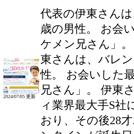
代表の伊東さんは
歳の男性。 お会
ケメン兄さん」。 伊
東さんは、バレン
性。 お会いした
兄さん」。 伊東
2024/07/05 更新
ィ業界最大手S社
おり、その後28才...