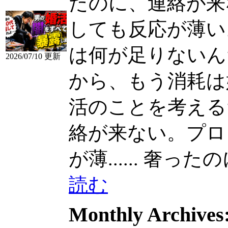
たのに、連絡が来
しても反応が薄い
は何が足りないん
2026/07/10 更新
から、もう消耗は
活のことを考えるだけ
絡が来ない。プロ
が薄......
奢ったのに
読む
Monthly Archives