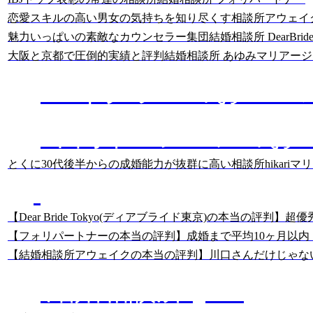
恋愛スキルの高い男女の気持ちを知り尽くす相談所
アウェイ
魅力いっぱいの素敵なカウンセラー集団
結婚相談所 DearBride
大阪と京都で圧倒的実績と評判
結婚相談所 あゆみマリアージ
ハイクラスのおスス
中高年・シニアのお
とくに30代後半からの成婚能力が抜群に高い相談所
hikari
あっちゃんの
結婚相談所のクチコミ分析
【Dear Bride Tokyo(ディアブライド東京)の本当の
【フォリパートナーの本当の評判】成婚まで平均10ヶ月以内
【結婚相談所アウェイクの本当の評判】川口さんだけじゃな
結婚相談所Q&A