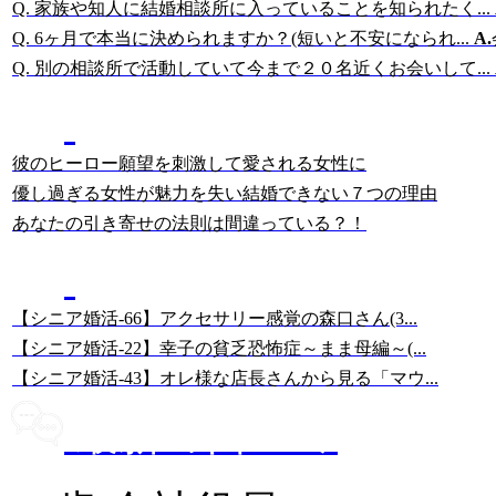
Q. 家族や知人に結婚相談所に入っていることを知られたく...
Q. 6ヶ月で本当に決められますか？(短いと不安になられ...
A.
Q. 別の相談所で活動していて今まで２０名近くお会いして...
結婚相談所に詳しい
岡田の記事
彼のヒーロー願望を刺激して愛される女性に
優し過ぎる女性が魅力を失い結婚できない７つの理由
あなたの引き寄せの法則は間違っている？！
美人女性・幸子さんの
67歳・シニア婚活ブログ
【シニア婚活-66】アクセサリー感覚の森口さん(3...
【シニア婚活-22】幸子の貧乏恐怖症～まま母編～(...
【シニア婚活-43】オレ様な店長さんから見る「マウ...
最新の口コミ