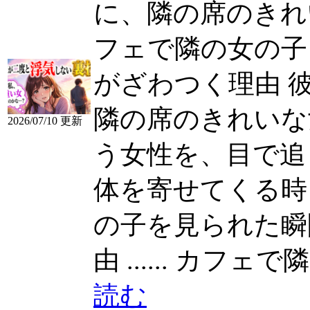
に、隣の席のきれい
フェで隣の女の子
がざわつく理由 
隣の席のきれいな
2026/07/10 更新
う女性を、目で追
体を寄せてくる時もあ
の子を見られた瞬
由 ......
カフェで隣の
読む