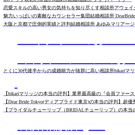
恋愛スキルの高い男女の気持ちを知り尽くす相談所
アウェイ
魅力いっぱいの素敵なカウンセラー集団
結婚相談所 DearBride
大阪と京都で圧倒的実績と評判
結婚相談所 あゆみマリアージ
ハイクラスのおスス
中高年・シニアのお
とくに30代後半からの成婚能力が抜群に高い相談所
hikari
あっちゃんの
結婚相談所のクチコミ分析
【hikariマリッジの本当の評判】業界最高級の『会員ファー
【Dear Bride Tokyo(ディアブライド東京)の本当の
【ブライダルチューリップ（BRIDALチューリップ）の本当
結婚相談所Q&A