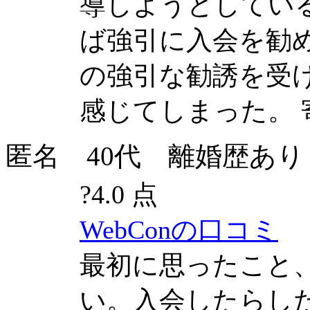
導しようとしてい
ば強引に入会を勧
の強引な勧誘を受
感じてしまった。
匿名 40代 離婚歴あり 長男(
?
4.0 点
WebConの口コミ
最初に思ったこと
い。入会したらし