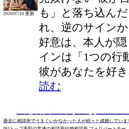
も」と落ち込んだ
2026/07/10 更新
れ、逆のサインか
好意は、本人が隠し..
インは「1つの行動」
彼があなたを好きなサ
読む
成婚力の高いおスス
過去に相談所でうまくいかなかった人が続々と成婚していま
IBJトップ表彰の常連の相談所
結婚相談所 フォリパートナー