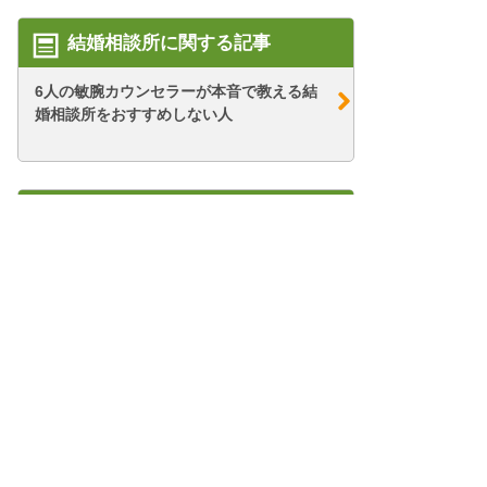
結婚相談所に関する記事
6人の敏腕カウンセラーが本音で教える結
婚相談所をおすすめしない人
美人女性・幸子さんの
67歳・シニア婚活ブログ
【シニア婚活-13】そうきたか！ツバイ無
料説明会
【シニア婚活-2】はじめまして 幸子娘で
管理人紹介
す
プライバシーポリシー/会社概要
特定商取引法に基づく表記
【シニア婚活-73】「私は夫の愛の奴隷」
結婚相談所のWEB集客コンサル