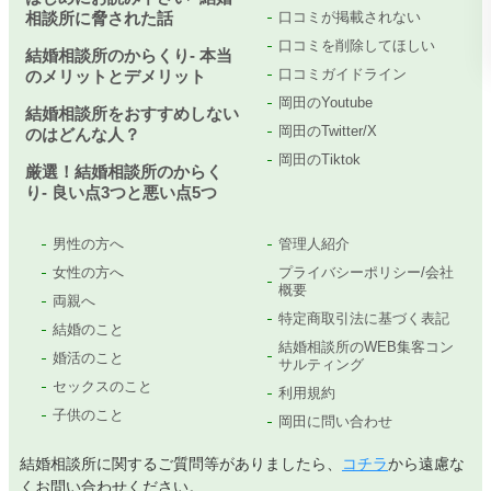
相談所に脅された話
口コミが掲載されない
口コミを削除してほしい
結婚相談所のからくり- 本当
口コミガイドライン
のメリットとデメリット
岡田のYoutube
結婚相談所をおすすめしない
岡田のTwitter/X
のはどんな人？
岡田のTiktok
厳選！結婚相談所のからく
り- 良い点3つと悪い点5つ
男性の方へ
管理人紹介
女性の方へ
プライバシーポリシー/会社
概要
両親へ
特定商取引法に基づく表記
結婚のこと
結婚相談所のWEB集客コン
婚活のこと
サルティング
セックスのこと
利用規約
子供のこと
岡田に問い合わせ
結婚相談所に関するご質問等がありましたら、
コチラ
から遠慮な
くお問い合わせください。