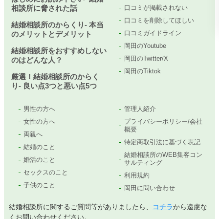
相談所に脅された話
口コミが掲載されない
口コミを削除してほしい
結婚相談所のからくり- 本当
口コミガイドライン
のメリットとデメリット
岡田のYoutube
結婚相談所をおすすめしない
岡田のTwitter/X
のはどんな人？
岡田のTiktok
厳選！結婚相談所のからく
り- 良い点3つと悪い点5つ
男性の方へ
管理人紹介
女性の方へ
プライバシーポリシー/会社
概要
両親へ
特定商取引法に基づく表記
結婚のこと
結婚相談所のWEB集客コン
婚活のこと
サルティング
セックスのこと
利用規約
子供のこと
岡田に問い合わせ
結婚相談所に関するご質問等がありましたら、
コチラ
から遠慮な
くお問い合わせください。