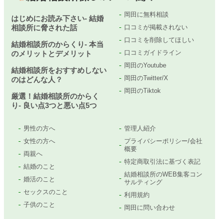
岡田に無料相談
はじめにお読み下さい- 結婚
相談所に脅された話
口コミが掲載されない
口コミを削除してほしい
結婚相談所のからくり- 本当
口コミガイドライン
のメリットとデメリット
岡田のYoutube
結婚相談所をおすすめしない
岡田のTwitter/X
のはどんな人？
岡田のTiktok
厳選！結婚相談所のからく
り- 良い点3つと悪い点5つ
男性の方へ
管理人紹介
女性の方へ
プライバシーポリシー/会社
概要
両親へ
特定商取引法に基づく表記
結婚のこと
結婚相談所のWEB集客コン
婚活のこと
サルティング
セックスのこと
利用規約
子供のこと
岡田に問い合わせ