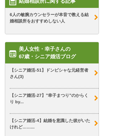
結婚相談所に関する記事
6人の敏腕カウンセラーが本音で教える結
婚相談所をおすすめしない人
美人女性・幸子さんの
67歳・シニア婚活ブログ
【シニア婚活-51】ドンピシャな元経営者
さん(3)
【シニア婚活-27】”幸子まつり”のからく
り by...
【シニア婚活-4】結婚を意識した彼がいた
けれど……...