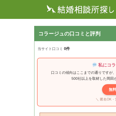
コラージュの口コミと評判
0件
当サイト口コミ
私にコラ
口コミの傾向はここまでの通りですが
500社以上を取材した岡
無
＼ 匿名OK