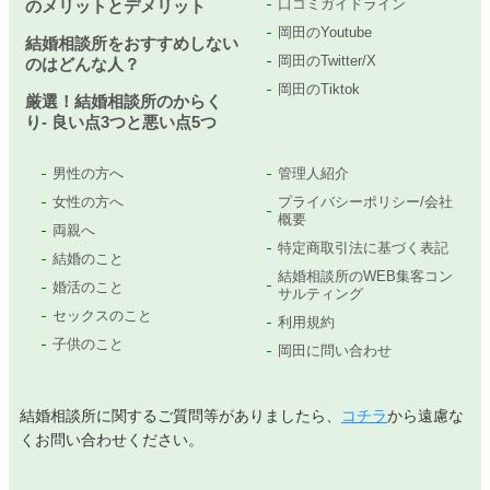
口コミガイドライン
のメリットとデメリット
岡田のYoutube
結婚相談所をおすすめしない
岡田のTwitter/X
のはどんな人？
岡田のTiktok
厳選！結婚相談所のからく
り- 良い点3つと悪い点5つ
男性の方へ
管理人紹介
女性の方へ
プライバシーポリシー/会社
概要
両親へ
特定商取引法に基づく表記
結婚のこと
結婚相談所のWEB集客コン
婚活のこと
サルティング
セックスのこと
利用規約
子供のこと
岡田に問い合わせ
結婚相談所に関するご質問等がありましたら、
コチラ
から遠慮な
くお問い合わせください。