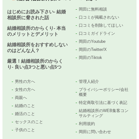
岡田に無料相談
はじめにお読み下さい- 結婚
相談所に脅された話
口コミが掲載されない
口コミを削除してほしい
結婚相談所のからくり- 本当
口コミガイドライン
のメリットとデメリット
岡田のYoutube
結婚相談所をおすすめしない
岡田のTwitter/X
のはどんな人？
岡田のTiktok
厳選！結婚相談所のからく
り- 良い点3つと悪い点5つ
男性の方へ
管理人紹介
女性の方へ
プライバシーポリシー/会社
概要
両親へ
特定商取引法に基づく表記
結婚のこと
結婚相談所のWEB集客コン
婚活のこと
サルティング
セックスのこと
利用規約
子供のこと
岡田に問い合わせ