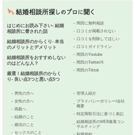
岡田に無料相談
はじめにお読み下さい- 結婚
相談所に脅された話
口コミが掲載されない
口コミを削除してほしい
結婚相談所のからくり- 本当
口コミガイドライン
のメリットとデメリット
岡田のYoutube
結婚相談所をおすすめしない
岡田のTwitter/X
のはどんな人？
岡田のTiktok
厳選！結婚相談所のからく
り- 良い点3つと悪い点5つ
男性の方へ
管理人紹介
女性の方へ
プライバシーポリシー/会社
概要
両親へ
特定商取引法に基づく表記
結婚のこと
結婚相談所のWEB集客コン
婚活のこと
サルティング
セックスのこと
利用規約