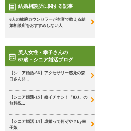
結婚相談所に関する記事
6人の敏腕カウンセラーが本音で教える結
婚相談所をおすすめしない人
美人女性・幸子さんの
67歳・シニア婚活ブログ
【シニア婚活-66】アクセサリー感覚の森
口さん(3...
【シニア婚活-15】娘イチオシ！「IBJ」の
無料説...
【シニア婚活-14】成婚って何ぞや？by幸
子娘