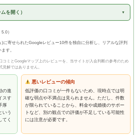
ームを開く）
5.0）
ージュ)に寄せられたGoogleレビュー10件を独自に分析し、リアルな評判
います。
コミとGoogleマップ上のレビューを、当サイトが入会判断の参考のため
式見解ではありません。
悪いレビューの傾向
動の進
低評価の口コミが一件もないため、現時点では明
イスす
確な弱点や不満点は見られません。ただし、件数
手厚
が限られていることから、料金や成婚後のサポー
という
トなど、別の観点での評価が不足している可能性
してく
には注意が必要です。