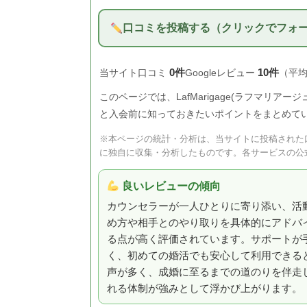
口コミを投稿する（クリックでフォ
0件
10件
当サイト口コミ
Googleレビュー
（平均 
このページでは、LafMarigage(ラフマリア
と入会前に知っておきたいポイントをまとめて
※本ページの統計・分析は、当サイトに投稿された口
に独自に収集・分析したものです。各サービスの公
良いレビューの傾向
カウンセラーが一人ひとりに寄り添い、活
め方や相手とのやり取りを具体的にアドバ
る点が高く評価されています。サポートが
く、初めての婚活でも安心して利用できる
声が多く、成婚に至るまでの道のりを伴走
れる体制が強みとして浮かび上がります。