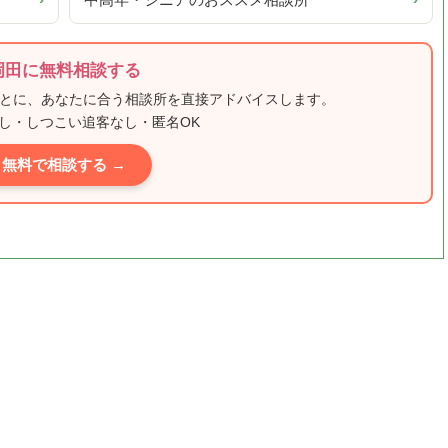
›
中高年・シニアのおススメ相談所
›
岡田に無料相談する
もとに、あなたに合う相談所を直接アドバイスします。
し・しつこい追客なし・匿名OK
無料で相談する →