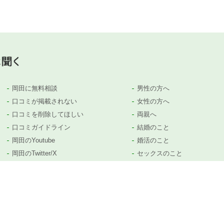
岡田に無料相談
男性の方へ
口コミが掲載されない
女性の方へ
口コミを削除してほしい
両親へ
口コミガイドライン
結婚のこと
岡田のYoutube
婚活のこと
岡田のTwitter/X
セックスのこと
岡田のTiktok
子供のこと
等がありましたら、
コチラ
から遠慮なくお問い合わせください。