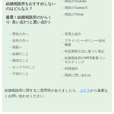
岡田のYoutube
結婚相談所をおすすめしない
岡田のTwitter/X
のはどんな人？
岡田のTiktok
厳選！結婚相談所のからく
り- 良い点3つと悪い点5つ
男性の方へ
管理人紹介
女性の方へ
プライバシーポリシー/会社
概要
両親へ
特定商取引法に基づく表記
結婚のこと
結婚相談所のWEB集客コン
婚活のこと
サルティング
セックスのこと
利用規約
子供のこと
岡田に問い合わせ
結婚相談所に関するご質問等がありましたら、
コチラ
から遠慮な
くお問い合わせください。