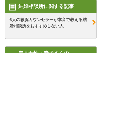
結婚相談所に関する記事
6人の敏腕カウンセラーが本音で教える結
婚相談所をおすすめしない人
美人女性・幸子さんの
67歳・シニア婚活ブログ
【シニア婚活-26】幸子まつり開催？！
【シニア婚活-55】経済力アピールがすご
いタワマン...
管理人紹介
プライバシーポリシー/会社概要
【シニア婚活-70】お見合いでの心がけ
特定商取引法に基づく表記
（プロフィー...
結婚相談所のWEB集客コンサル