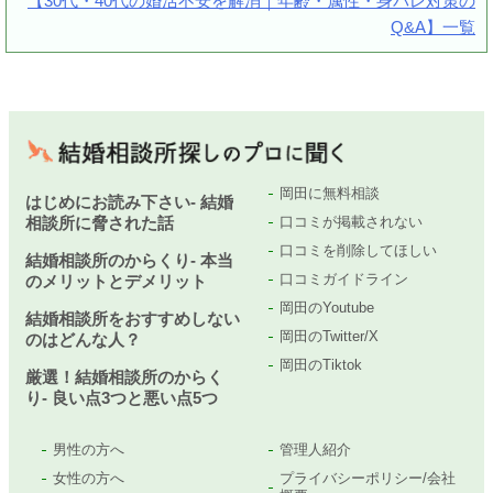
【30代・40代の婚活不安を解消｜年齢・属性・身バレ対策の
Q&A】一覧
岡田に無料相談
はじめにお読み下さい- 結婚
相談所に脅された話
口コミが掲載されない
口コミを削除してほしい
結婚相談所のからくり- 本当
口コミガイドライン
のメリットとデメリット
岡田のYoutube
結婚相談所をおすすめしない
岡田のTwitter/X
のはどんな人？
岡田のTiktok
厳選！結婚相談所のからく
り- 良い点3つと悪い点5つ
男性の方へ
管理人紹介
女性の方へ
プライバシーポリシー/会社