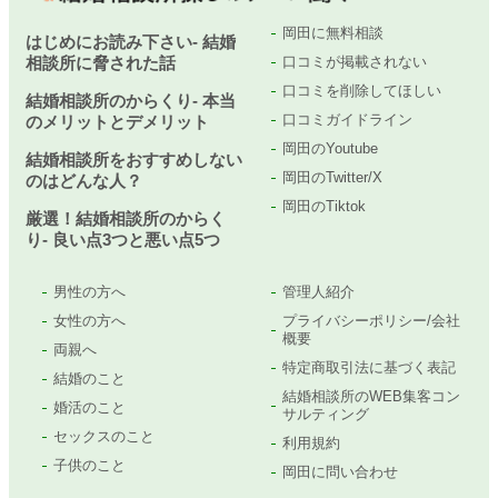
岡田に無料相談
はじめにお読み下さい- 結婚
相談所に脅された話
口コミが掲載されない
口コミを削除してほしい
結婚相談所のからくり- 本当
口コミガイドライン
のメリットとデメリット
岡田のYoutube
結婚相談所をおすすめしない
岡田のTwitter/X
のはどんな人？
岡田のTiktok
厳選！結婚相談所のからく
り- 良い点3つと悪い点5つ
男性の方へ
管理人紹介
女性の方へ
プライバシーポリシー/会社
概要
両親へ
特定商取引法に基づく表記
結婚のこと
結婚相談所のWEB集客コン
婚活のこと
サルティング
セックスのこと
利用規約
子供のこと
岡田に問い合わせ