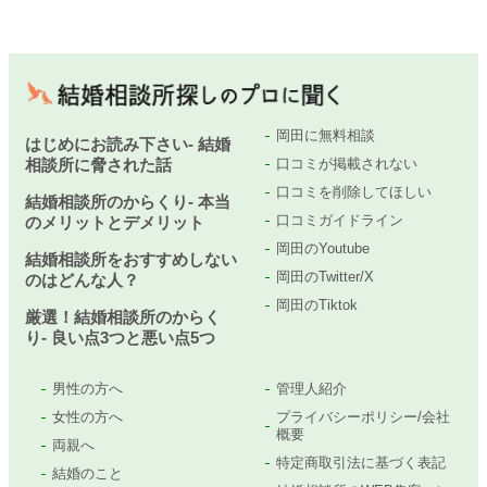
岡田に無料相談
はじめにお読み下さい- 結婚
相談所に脅された話
口コミが掲載されない
口コミを削除してほしい
結婚相談所のからくり- 本当
口コミガイドライン
のメリットとデメリット
岡田のYoutube
結婚相談所をおすすめしない
岡田のTwitter/X
のはどんな人？
岡田のTiktok
厳選！結婚相談所のからく
り- 良い点3つと悪い点5つ
男性の方へ
管理人紹介
女性の方へ
プライバシーポリシー/会社
概要
両親へ
特定商取引法に基づく表記
結婚のこと