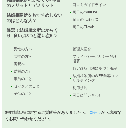
口コミガイドライン
のメリットとデメリット
岡田のYoutube
結婚相談所をおすすめしない
岡田のTwitter/X
のはどんな人？
岡田のTiktok
厳選！結婚相談所のからく
り- 良い点3つと悪い点5つ
男性の方へ
管理人紹介
女性の方へ
プライバシーポリシー/会社
概要
両親へ
特定商取引法に基づく表記
結婚のこと
結婚相談所のWEB集客コン
婚活のこと
サルティング
セックスのこと
利用規約
子供のこと
岡田に問い合わせ
結婚相談所に関するご質問等がありましたら、
コチラ
から遠慮な
くお問い合わせください。