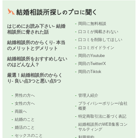
岡田に無料相談
はじめにお読み下さい- 結婚
相談所に脅された話
口コミが掲載されない
口コミを削除してほしい
結婚相談所のからくり- 本当
口コミガイドライン
のメリットとデメリット
岡田のYoutube
結婚相談所をおすすめしない
岡田のTwitter/X
のはどんな人？
岡田のTiktok
厳選！結婚相談所のからく
り- 良い点3つと悪い点5つ
男性の方へ
管理人紹介
女性の方へ
プライバシーポリシー/会社
概要
両親へ
特定商取引法に基づく表記
結婚のこと
結婚相談所のWEB集客コン
婚活のこと
サルティング
セックスのこと
利用規約