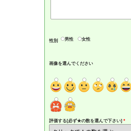
男性
女性
性別
画像を選んでください
評価する[必ず★の数を選んで下さい]