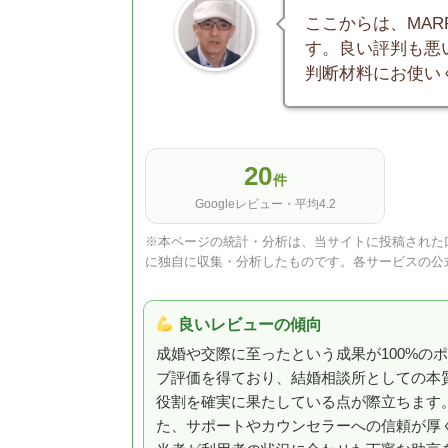
ここからは、MA
す。良い評判も悪
判断材料にお使い
20
件
Googleレビュー・平均4.2
※本ページの統計・分析は、当サイトに投稿された口
に独自に収集・分析したものです。各サービスの公
良いレビューの傾向
成婚や交際に至ったという成果が100%の
ブ評価を得ており、結婚相談所としての本
役割を確実に果たしている点が際立ちます
た、サポートやカウンセラーへの信頼が厚