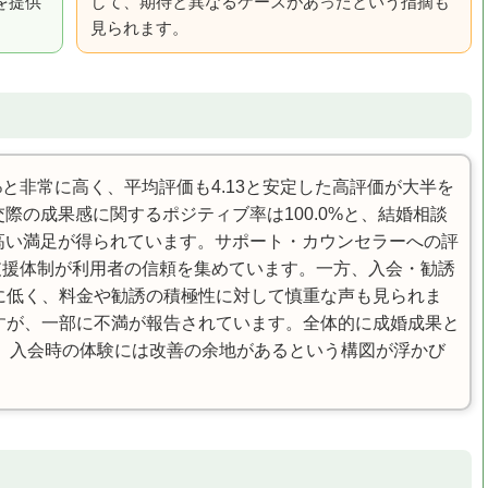
を提供
して、期待と異なるケースがあったという指摘も
。
見られます。
%と非常に高く、平均評価も4.13と安定した高評価が大半を
際の成果感に関するポジティブ率は100.0%と、結婚相談
高い満足が得られています。サポート・カウンセラーへの評
い支援体制が利用者の信頼を集めています。一方、入会・勧誘
的に低く、料金や勧誘の積極性に対して慎重な声も見られま
ですが、一部に不満が報告されています。全体的に成婚成果と
、入会時の体験には改善の余地があるという構図が浮かび