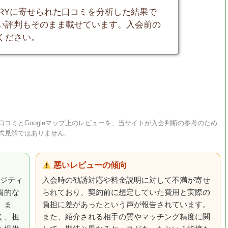
RRYに寄せられた口コミを分析した結果で
い評判もそのまま載せています。入会前の
ください。
コミとGoogleマップ上のレビューを、当サイトが入会判断の参考のため
式見解ではありません。
悪いレビューの傾向
ポジティ
入会時の勧誘対応や料金説明に対して不満が寄せ
質的な
られており、契約前に想定していた費用と実際の
。ま
負担に差があったという声が報告されています。
く、担
また、紹介される相手の質やマッチング精度に関