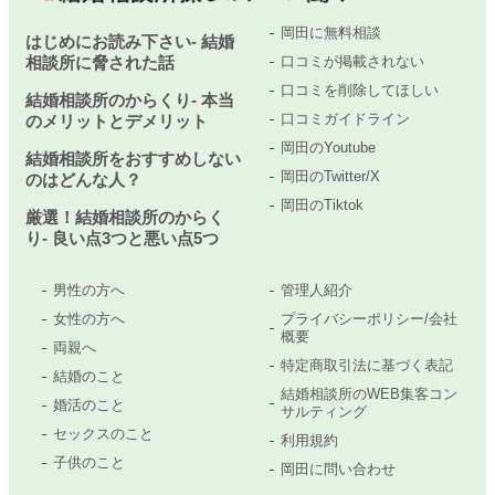
岡田に無料相談
はじめにお読み下さい- 結婚
相談所に脅された話
口コミが掲載されない
口コミを削除してほしい
結婚相談所のからくり- 本当
口コミガイドライン
のメリットとデメリット
岡田のYoutube
結婚相談所をおすすめしない
岡田のTwitter/X
のはどんな人？
岡田のTiktok
厳選！結婚相談所のからく
り- 良い点3つと悪い点5つ
男性の方へ
管理人紹介
女性の方へ
プライバシーポリシー/会社
概要
両親へ
特定商取引法に基づく表記
結婚のこと
結婚相談所のWEB集客コン
婚活のこと
サルティング
セックスのこと
利用規約
子供のこと
岡田に問い合わせ