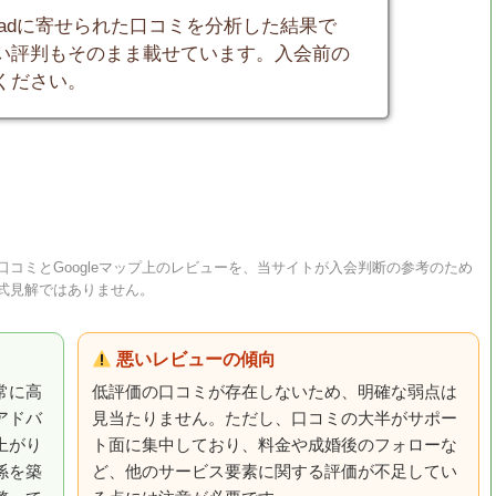
oadに寄せられた口コミを分析した結果で
い評判もそのまま載せています。入会前の
ください。
コミとGoogleマップ上のレビューを、当サイトが入会判断の参考のため
式見解ではありません。
悪いレビューの傾向
常に高
低評価の口コミが存在しないため、明確な弱点は
アドバ
見当たりません。ただし、口コミの大半がサポー
上がり
ト面に集中しており、料金や成婚後のフォローな
係を築
ど、他のサービス要素に関する評価が不足してい