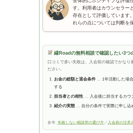
全体的にポジティブな評価
す。利用者はカウンセラー
存在として評価しています
れらの点については判断を
縁Roadの無料相談で確認したい3つ
口コミで多い失敗は、入会前の確認でかなり
ださい。
お金の総額と退会条件
… 1年活動した場
する
担当者との相性
… 入会後に担当するカウ
紹介の実態
… 自分の条件で実際に申し込
参考:
失敗しない相談所の選び方
／
入会前の注意