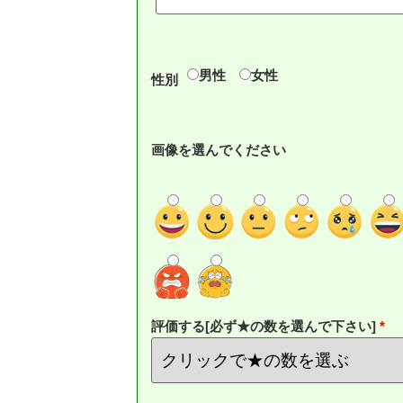
男性
女性
性別
画像を選んでください
評価する[必ず★の数を選んで下さい]