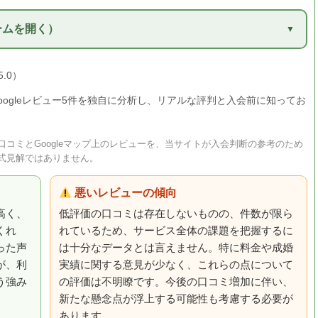
ームを開く）
5.0）
Googleレビュー5件を独自に分析し、リアルな評判と入会前に知ってお
コミとGoogleマップ上のレビューを、当サイトが入会判断の参考のため
式見解ではありません。
悪いレビューの傾向
高く、
低評価の口コミは存在しないものの、件数が限ら
くれ
れているため、サービス全体の課題を把握するに
った声
は十分なデータとは言えません。特に料金や成婚
が、利
実績に関する意見が少なく、これらの点について
う強み
の評価は不明瞭です。今後の口コミ増加に伴い、
新たな懸念点が浮上する可能性も考慮する必要が
あります。