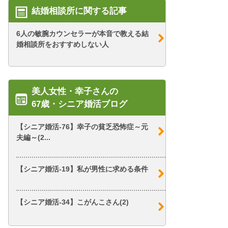
結婚相談所に関する記事
6人の敏腕カウンセラーが本音で教える結
婚相談所をおすすめしない人
美人女性・幸子さんの
67歳・シニア婚活ブログ
【シニア婚活-76】幸子の貧乏恐怖症～元
夫編～(2...
【シニア婚活-19】私が男性に求める条件
【シニア婚活-34】こがんこさん(2)