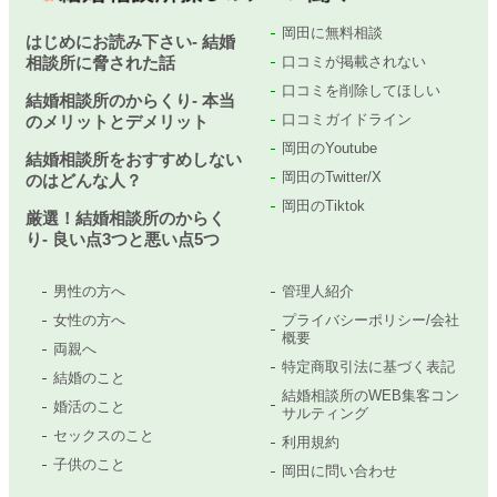
岡田に無料相談
はじめにお読み下さい- 結婚
相談所に脅された話
口コミが掲載されない
口コミを削除してほしい
結婚相談所のからくり- 本当
口コミガイドライン
のメリットとデメリット
岡田のYoutube
結婚相談所をおすすめしない
岡田のTwitter/X
のはどんな人？
岡田のTiktok
厳選！結婚相談所のからく
り- 良い点3つと悪い点5つ
男性の方へ
管理人紹介
女性の方へ
プライバシーポリシー/会社
概要
両親へ
特定商取引法に基づく表記
結婚のこと
結婚相談所のWEB集客コン
婚活のこと
サルティング
セックスのこと
利用規約
子供のこと
岡田に問い合わせ