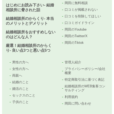
岡田に無料相談
はじめにお読み下さい- 結婚
相談所に脅された話
口コミが掲載されない
口コミを削除してほしい
結婚相談所のからくり- 本当
口コミガイドライン
のメリットとデメリット
岡田のYoutube
結婚相談所をおすすめしない
岡田のTwitter/X
のはどんな人？
岡田のTiktok
厳選！結婚相談所のからく
り- 良い点3つと悪い点5つ
男性の方へ
管理人紹介
女性の方へ
プライバシーポリシー/会社
概要
両親へ
特定商取引法に基づく表記
結婚のこと
結婚相談所のWEB集客コン
婚活のこと
サルティング
セックスのこと
利用規約
子供のこと
岡田に問い合わせ