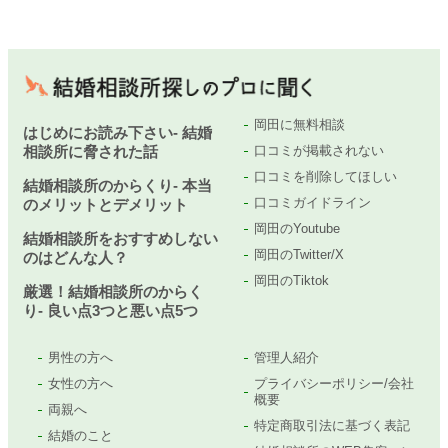
岡田に無料相談
はじめにお読み下さい- 結婚
相談所に脅された話
口コミが掲載されない
口コミを削除してほしい
結婚相談所のからくり- 本当
口コミガイドライン
のメリットとデメリット
岡田のYoutube
結婚相談所をおすすめしない
岡田のTwitter/X
のはどんな人？
岡田のTiktok
厳選！結婚相談所のからく
り- 良い点3つと悪い点5つ
男性の方へ
管理人紹介
女性の方へ
プライバシーポリシー/会社
概要
両親へ
特定商取引法に基づく表記
結婚のこと