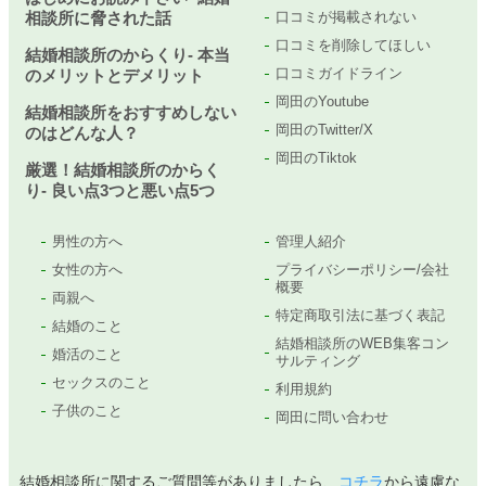
相談所に脅された話
口コミが掲載されない
口コミを削除してほしい
結婚相談所のからくり- 本当
口コミガイドライン
のメリットとデメリット
岡田のYoutube
結婚相談所をおすすめしない
岡田のTwitter/X
のはどんな人？
岡田のTiktok
厳選！結婚相談所のからく
り- 良い点3つと悪い点5つ
男性の方へ
管理人紹介
女性の方へ
プライバシーポリシー/会社
概要
両親へ
特定商取引法に基づく表記
結婚のこと
結婚相談所のWEB集客コン
婚活のこと
サルティング
セックスのこと
利用規約
子供のこと
岡田に問い合わせ
結婚相談所に関するご質問等がありましたら、
コチラ
から遠慮な