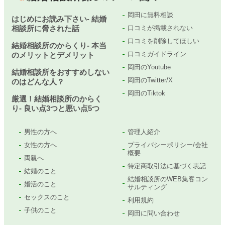
岡田に無料相談
はじめにお読み下さい- 結婚
相談所に脅された話
口コミが掲載されない
口コミを削除してほしい
結婚相談所のからくり- 本当
口コミガイドライン
のメリットとデメリット
岡田のYoutube
結婚相談所をおすすめしない
岡田のTwitter/X
のはどんな人？
岡田のTiktok
厳選！結婚相談所のからく
り- 良い点3つと悪い点5つ
男性の方へ
管理人紹介
女性の方へ
プライバシーポリシー/会社
概要
両親へ
特定商取引法に基づく表記
結婚のこと
結婚相談所のWEB集客コン
婚活のこと
サルティング
セックスのこと
利用規約
子供のこと
岡田に問い合わせ