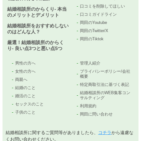
口コミを削除してほしい
結婚相談所のからくり- 本当
口コミガイドライン
のメリットとデメリット
岡田のYoutube
結婚相談所をおすすめしない
岡田のTwitter/X
のはどんな人？
岡田のTiktok
厳選！結婚相談所のからく
り- 良い点3つと悪い点5つ
男性の方へ
管理人紹介
女性の方へ
プライバシーポリシー/会社
概要
両親へ
特定商取引法に基づく表記
結婚のこと
結婚相談所のWEB集客コン
婚活のこと
サルティング
セックスのこと
利用規約
子供のこと
岡田に問い合わせ
結婚相談所に関するご質問等がありましたら、
コチラ
から遠慮な
くお問い合わせください。