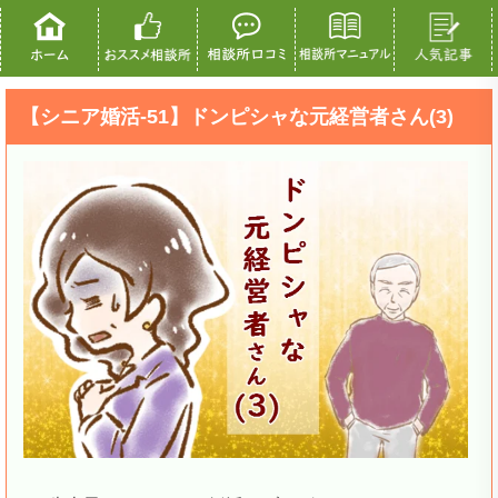
【シニア婚活-51】ドンピシャな元経営者さん(3)