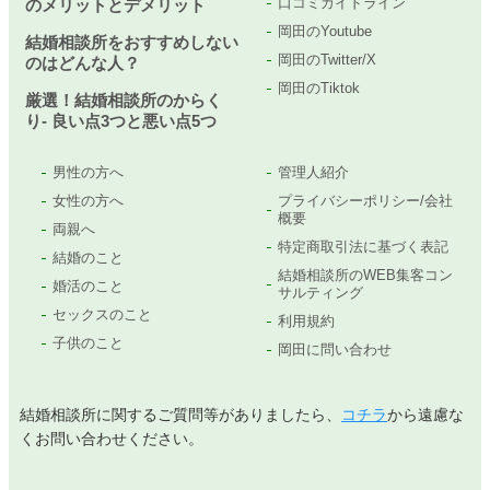
口コミガイドライン
のメリットとデメリット
岡田のYoutube
結婚相談所をおすすめしない
岡田のTwitter/X
のはどんな人？
岡田のTiktok
厳選！結婚相談所のからく
り- 良い点3つと悪い点5つ
男性の方へ
管理人紹介
女性の方へ
プライバシーポリシー/会社
概要
両親へ
特定商取引法に基づく表記
結婚のこと
結婚相談所のWEB集客コン
婚活のこと
サルティング
セックスのこと
利用規約
子供のこと
岡田に問い合わせ
結婚相談所に関するご質問等がありましたら、
コチラ
から遠慮な
くお問い合わせください。