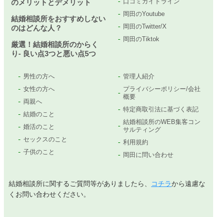
口コミガイドライン
のメリットとデメリット
岡田のYoutube
結婚相談所をおすすめしない
岡田のTwitter/X
のはどんな人？
岡田のTiktok
厳選！結婚相談所のからく
り- 良い点3つと悪い点5つ
男性の方へ
管理人紹介
女性の方へ
プライバシーポリシー/会社
概要
両親へ
特定商取引法に基づく表記
結婚のこと
結婚相談所のWEB集客コン
婚活のこと
サルティング
セックスのこと
利用規約
子供のこと
岡田に問い合わせ
結婚相談所に関するご質問等がありましたら、
コチラ
から遠慮な
くお問い合わせください。