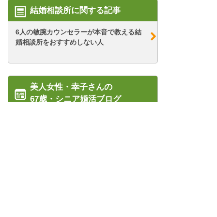
結婚相談所に関する記事
6人の敏腕カウンセラーが本音で教える結
婚相談所をおすすめしない人
美人女性・幸子さんの
67歳・シニア婚活ブログ
【シニア婚活-74】「私は夫の愛の奴隷」
…幸子の最...
【シニア婚活-1】67歳美人の幸子さんが婚
活開始！...
管理人紹介
【シニア婚活-69】お見合いでの心がけ(服
プライバシーポリシー/会社概要
装編)
特定商取引法に基づく表記