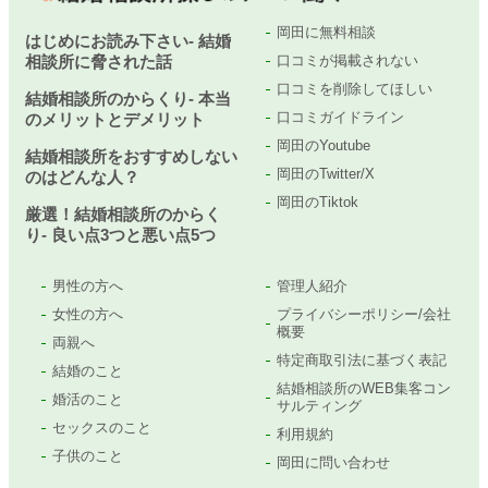
岡田に無料相談
はじめにお読み下さい- 結婚
相談所に脅された話
口コミが掲載されない
口コミを削除してほしい
結婚相談所のからくり- 本当
口コミガイドライン
のメリットとデメリット
岡田のYoutube
結婚相談所をおすすめしない
岡田のTwitter/X
のはどんな人？
岡田のTiktok
厳選！結婚相談所のからく
り- 良い点3つと悪い点5つ
男性の方へ
管理人紹介
女性の方へ
プライバシーポリシー/会社
概要
両親へ
特定商取引法に基づく表記
結婚のこと
結婚相談所のWEB集客コン
婚活のこと
サルティング
セックスのこと
利用規約
子供のこと
岡田に問い合わせ