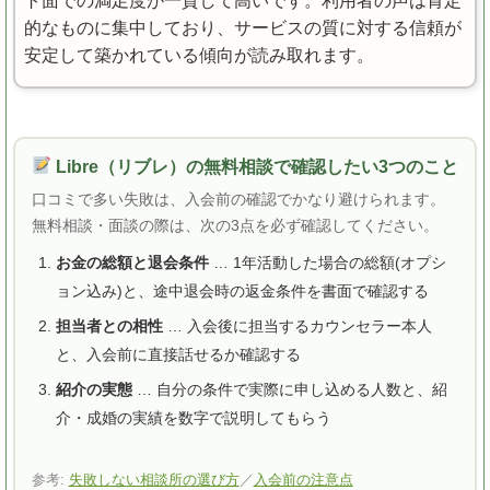
ト面での満足度が一貫して高いです。利用者の声は肯定
的なものに集中しており、サービスの質に対する信頼が
安定して築かれている傾向が読み取れます。
Libre（リブレ）の無料相談で確認したい3つのこと
口コミで多い失敗は、入会前の確認でかなり避けられます。
無料相談・面談の際は、次の3点を必ず確認してください。
お金の総額と退会条件
… 1年活動した場合の総額(オプシ
ョン込み)と、途中退会時の返金条件を書面で確認する
担当者との相性
… 入会後に担当するカウンセラー本人
と、入会前に直接話せるか確認する
紹介の実態
… 自分の条件で実際に申し込める人数と、紹
介・成婚の実績を数字で説明してもらう
参考:
失敗しない相談所の選び方
／
入会前の注意点