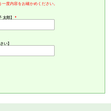
う一度内容をお確かめください。
子 太郎】
さい】