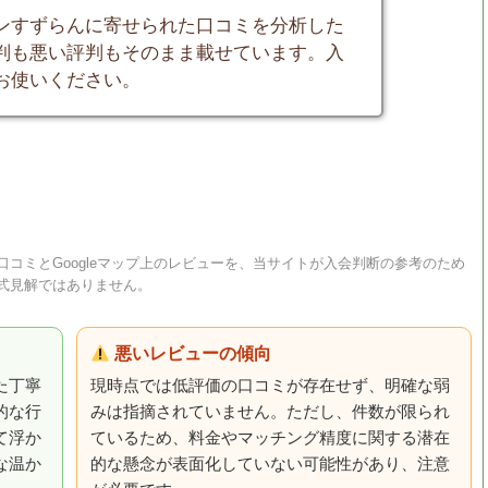
ンすずらんに寄せられた口コミを分析した
判も悪い評判もそのまま載せています。入
お使いください。
コミとGoogleマップ上のレビューを、当サイトが入会判断の参考のため
式見解ではありません。
悪いレビューの傾向
た丁寧
現時点では低評価の口コミが存在せず、明確な弱
的な行
みは指摘されていません。ただし、件数が限られ
て浮か
ているため、料金やマッチング精度に関する潜在
な温か
的な懸念が表面化していない可能性があり、注意