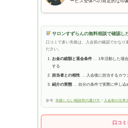
ービス全体への肯定的な印
サロンすずらんの無料相談で確認した
口コミで多い失敗は、入会前の確認でかなり
ださい。
お金の総額と退会条件
… 1年活動した場
する
担当者との相性
… 入会後に担当するカウ
紹介の実態
… 自分の条件で実際に申し込
参考:
失敗しない相談所の選び方
／
入会前の注意
口コミ