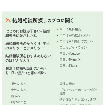
岡田に無料相談
はじめにお読み下さい- 結婚
相談所に脅された話
口コミが掲載されない
口コミを削除してほしい
結婚相談所のからくり- 本当
口コミガイドライン
のメリットとデメリット
岡田のYoutube
結婚相談所をおすすめしない
岡田のTwitter/X
のはどんな人？
岡田のTiktok
厳選！結婚相談所のからく
り- 良い点3つと悪い点5つ
男性の方へ
管理人紹介
女性の方へ
プライバシーポリシー/会社
概要
両親へ
特定商取引法に基づく表記
結婚のこと