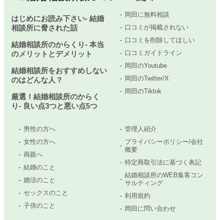
岡田に無料相談
はじめにお読み下さい- 結婚
相談所に脅された話
口コミが掲載されない
口コミを削除してほしい
結婚相談所のからくり- 本当
口コミガイドライン
のメリットとデメリット
岡田のYoutube
結婚相談所をおすすめしない
岡田のTwitter/X
のはどんな人？
岡田のTiktok
厳選！結婚相談所のからく
り- 良い点3つと悪い点5つ
男性の方へ
管理人紹介
女性の方へ
プライバシーポリシー/会社
概要
両親へ
特定商取引法に基づく表記
結婚のこと
結婚相談所のWEB集客コン
婚活のこと
サルティング
セックスのこと
利用規約
子供のこと
岡田に問い合わせ