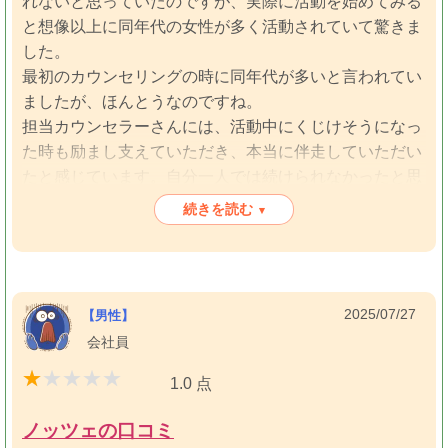
れないと思っていたのですが、実際に活動を始めてみる
と想像以上に同年代の女性が多く活動されていて驚きま
した。
最初のカウンセリングの時に同年代が多いと言われてい
ましたが、ほんとうなのですね。
担当カウンセラーさんには、活動中にくじけそうになっ
た時も励まし支えていただき、本当に伴走していただい
たと感じています。自分一人では続けられなかったと思
います。
続きを読む
▾
お見合い自体もはじめてだったので、お見合いのハウツ
ーもマナーも丁寧に教えてもらえたので安心して活動で
きました。
2025/07/27
【男性】
1年の活動の中で、今の彼女と出会い、結婚を申し込
会社員
み、そしてこの年で恥ずかしながら新婚生活を送ってい
ます。
1.0 点
若い頃とは違い、人生経験を重ねてきたからこそわかり
ノッツェの口コミ
合える部分も多く、落ち着いた夫婦のスタートを切れま