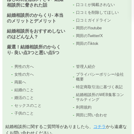
相談所に脅された話
口コミが掲載されない
口コミを削除してほしい
結婚相談所のからくり- 本当
口コミガイドライン
のメリットとデメリット
岡田のYoutube
結婚相談所をおすすめしない
岡田のTwitter/X
のはどんな人？
岡田のTiktok
厳選！結婚相談所のからく
り- 良い点3つと悪い点5つ
男性の方へ
管理人紹介
女性の方へ
プライバシーポリシー/会社
概要
両親へ
特定商取引法に基づく表記
結婚のこと
結婚相談所のWEB集客コン
婚活のこと
サルティング
セックスのこと
利用規約
子供のこと
岡田に問い合わせ
結婚相談所に関するご質問等がありましたら、
コチラ
から遠慮な
くお問い合わせください。