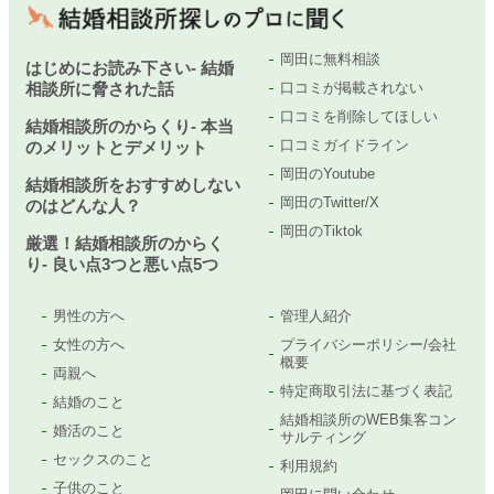
岡田に無料相談
はじめにお読み下さい- 結婚
相談所に脅された話
口コミが掲載されない
口コミを削除してほしい
結婚相談所のからくり- 本当
口コミガイドライン
のメリットとデメリット
岡田のYoutube
結婚相談所をおすすめしない
岡田のTwitter/X
のはどんな人？
岡田のTiktok
厳選！結婚相談所のからく
り- 良い点3つと悪い点5つ
男性の方へ
管理人紹介
女性の方へ
プライバシーポリシー/会社
概要
両親へ
特定商取引法に基づく表記
結婚のこと
結婚相談所のWEB集客コン
婚活のこと
サルティング
セックスのこと
利用規約
子供のこと