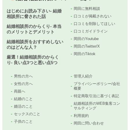
岡田に無料相談
はじめにお読み下さい- 結婚
相談所に脅された話
口コミが掲載されない
口コミを削除してほしい
結婚相談所のからくり- 本当
口コミガイドライン
のメリットとデメリット
岡田のYoutube
結婚相談所をおすすめしない
岡田のTwitter/X
のはどんな人？
岡田のTiktok
厳選！結婚相談所のからく
り- 良い点3つと悪い点5つ
男性の方へ
管理人紹介
女性の方へ
プライバシーポリシー/会社
概要
両親へ
特定商取引法に基づく表記
結婚のこと
結婚相談所のWEB集客コン
婚活のこと
サルティング
セックスのこと
利用規約
子供のこと
岡田に問い合わせ