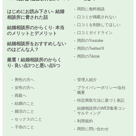
岡田に無料相談
はじめにお読み下さい- 結婚
相談所に脅された話
口コミが掲載されない
口コミを削除してほしい
結婚相談所のからくり- 本当
口コミガイドライン
のメリットとデメリット
岡田のYoutube
結婚相談所をおすすめしない
岡田のTwitter/X
のはどんな人？
岡田のTiktok
厳選！結婚相談所のからく
り- 良い点3つと悪い点5つ
男性の方へ
管理人紹介
女性の方へ
プライバシーポリシー/会社
概要
両親へ
特定商取引法に基づく表記
結婚のこと
結婚相談所のWEB集客コン
婚活のこと
サルティング
セックスのこと
利用規約
子供のこと
岡田に問い合わせ