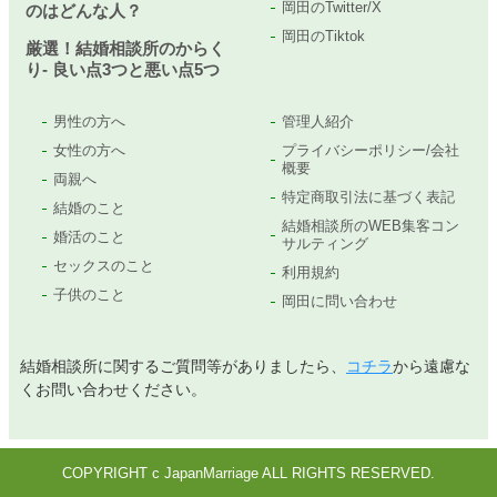
岡田のTwitter/X
のはどんな人？
岡田のTiktok
厳選！結婚相談所のからく
り- 良い点3つと悪い点5つ
男性の方へ
管理人紹介
女性の方へ
プライバシーポリシー/会社
概要
両親へ
特定商取引法に基づく表記
結婚のこと
結婚相談所のWEB集客コン
婚活のこと
サルティング
セックスのこと
利用規約
子供のこと
岡田に問い合わせ
結婚相談所に関するご質問等がありましたら、
コチラ
から遠慮な
くお問い合わせください。
COPYRIGHT c JapanMarriage ALL RIGHTS RESERVED.