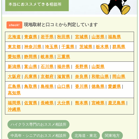
現地取材と口コミから判定しています
check!
|
|
|
|
|
|
北海道
青森県
岩手県
秋田県
宮城県
山形県
福島県
|
|
|
|
|
|
東京都
神奈川県
埼玉県
千葉県
茨城県
栃木県
群馬県
|
|
|
愛知県
静岡県
岐阜県
三重県
|
|
|
|
|
新潟県
富山県
石川県
福井県
長野県
山梨県
|
|
|
|
|
|
大阪府
兵庫県
京都府
滋賀県
奈良県
和歌山県
岡山県
|
|
|
|
|
|
|
広島県
鳥取県
島根県
山口県
香川県
徳島県
愛媛県
高知県
|
|
|
|
|
|
|
福岡県
佐賀県
長崎県
大分県
熊本県
宮崎県
鹿児島県
沖縄県
ハイクラス専門のおススメ相談所
中高年・シニアのおススメ相談所
北海道・東北
関東地方