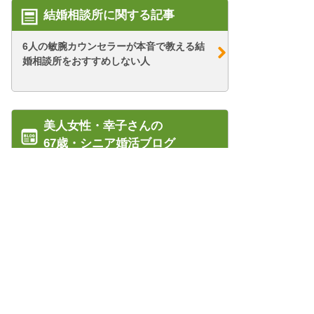
結婚相談所に関する記事
6人の敏腕カウンセラーが本音で教える結
婚相談所をおすすめしない人
美人女性・幸子さんの
67歳・シニア婚活ブログ
【シニア婚活-75】幸子の貧乏恐怖症～元
夫編～(1...
【シニア婚活-25】年収1000万以上の男性
に挑む...
管理人紹介
【シニア婚活-64】アクセサリー感覚の森
プライバシーポリシー/会社概要
口さん(1...
特定商取引法に基づく表記